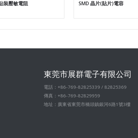
貼裝壓敏電阻
SMD 晶片(貼片)電容
東莞市展群電子有限公司
電話：+86-769-82825339 / 82825369
傳真：+86-769-82829959
地址：廣東省東莞市橋頭鎮銀河6路1號3樓