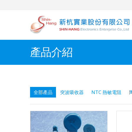
產品介紹
全部產品
突波吸收器
NTC 熱敏電阻