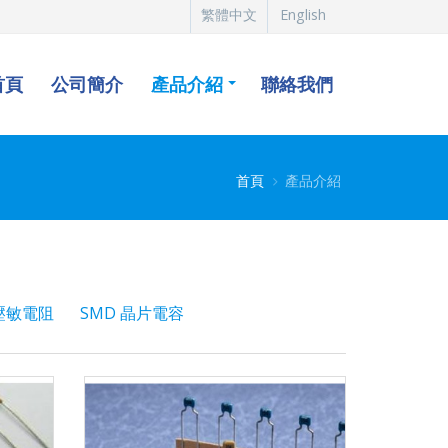
繁體中文
English
首頁
公司簡介
產品介紹
聯絡我們
首頁
產品介紹
 壓敏電阻
SMD 晶片電容